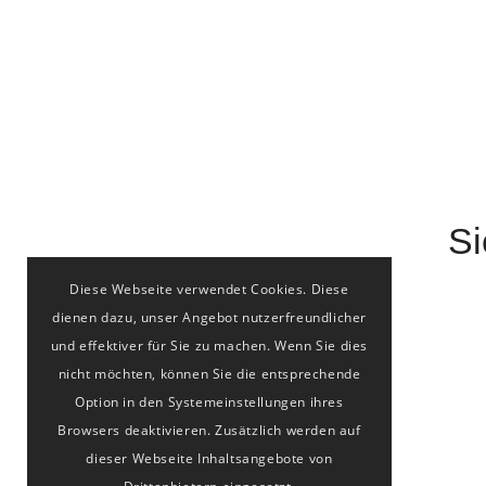
Si
Diese Webseite verwendet Cookies. Diese
dienen dazu, unser Angebot nutzerfreundlicher
und effektiver für Sie zu machen. Wenn Sie dies
nicht möchten, können Sie die entsprechende
Option in den Systemeinstellungen ihres
Browsers deaktivieren. Zusätzlich werden auf
dieser Webseite Inhaltsangebote von