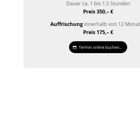
Dauer ca. 1 bis 1,5 Stunden
Preis 350,– €
Auffrischung
innerhalb von 12 Mona
Preis 175,– €
Termin online buchen...