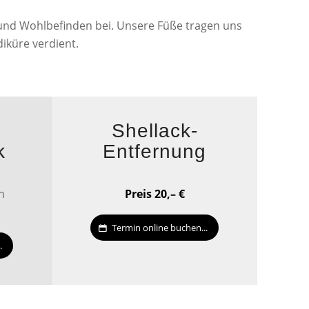
 und Wohlbefinden bei. Unsere Füße tragen uns
iküre verdient.
Shellack-
k
Entfernung
n
Preis 20,– €
Termin online buchen...
.