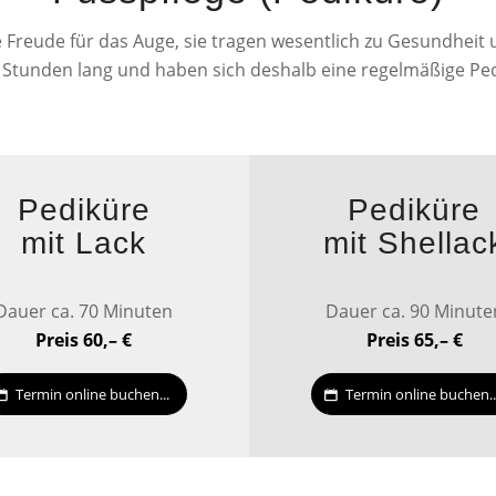
e Freude für das Auge, sie tragen wesentlich zu Gesundheit
le Stunden lang und haben sich deshalb eine regelmäßige Ped
Pediküre
Pediküre
mit Lack
mit Shellac
Dauer ca. 70 Minuten
Dauer ca. 90 Minute
Preis 60,– €
Preis 65,– €
Termin online buchen...
Termin online buchen..